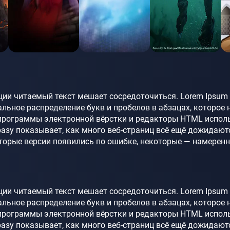
ции читаемый текст мешает сосредоточиться. Lorem Ipsum 
альное распределение букв и пробелов в абзацах, которое 
ие программы электронной вёрстки и редакторы HTML испол
разу показывает, как много веб-страниц всё ещё дожидаю
оторые версии появились по ошибке, некоторые — намерен
ции читаемый текст мешает сосредоточиться. Lorem Ipsum 
альное распределение букв и пробелов в абзацах, которое 
ие программы электронной вёрстки и редакторы HTML испол
разу показывает, как много веб-страниц всё ещё дожидаю