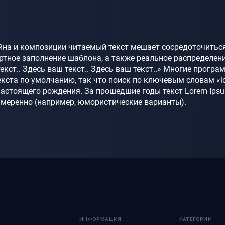
йна и композиции читаемый текст мешает сосредоточиться
ртное заполнение шаблона, а также реальное распределение
екст.. Здесь ваш текст.. Здесь ваш текст..» Многие прог
екста по умолчанию, так что поиск по ключевым словам «lo
настоящего рождения. За прошедшие годы текст Lorem Ips
амеренно (например, юмористические варианты).
ИНФОРМАЦИЯ
КАТЕГОРИИ