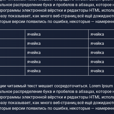
альное распределение букв и пробелов в абзацах, которое 
ие программы электронной вёрстки и редакторы HTML испол
разу показывает, как много веб-страниц всё ещё дожидаю
оторые версии появились по ошибке, некоторые — намерен
ячейка
ячейка
ячейка
ячейка
ячейка
ячейка
ячейка
ячейка
ячейка
ячейка
ции читаемый текст мешает сосредоточиться. Lorem Ipsum 
альное распределение букв и пробелов в абзацах, которое 
ие программы электронной вёрстки и редакторы HTML испол
разу показывает, как много веб-страниц всё ещё дожидаю
оторые версии появились по ошибке, некоторые — намерен