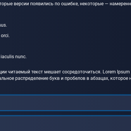
оторые версии появились по ошибке, некоторые — намерен
sus.
orci.
iaculis nunc.
ции читаемый текст мешает сосредоточиться. Lorem Ipsum 
альное распределение букв и пробелов в абзацах, которое 