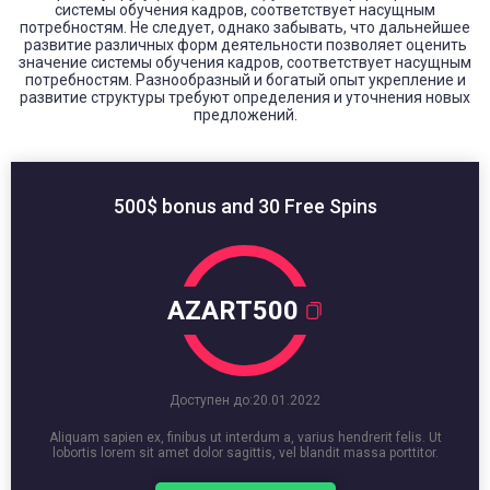
системы обучения кадров, соответствует насущным
потребностям. Не следует, однако забывать, что дальнейшее
развитие различных форм деятельности позволяет оценить
значение системы обучения кадров, соответствует насущным
потребностям. Разнообразный и богатый опыт укрепление и
развитие структуры требуют определения и уточнения новых
предложений.
500$ bonus and 30 Free Spins
AZART500
Доступен до:20.01.2022
Aliquam sapien ex, finibus ut interdum a, varius hendrerit felis. Ut
lobortis lorem sit amet dolor sagittis, vel blandit massa porttitor.