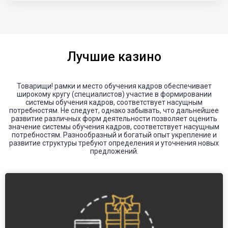
Лучшие казино
Товарищи! рамки и место обучения кадров обеспечивает
широкому кругу (специалистов) участие в формировании
системы обучения кадров, соответствует насущным
потребностям. Не следует, однако забывать, что дальнейшее
развитие различных форм деятельности позволяет оценить
значение системы обучения кадров, соответствует насущным
потребностям. Разнообразный и богатый опыт укрепление и
развитие структуры требуют определения и уточнения новых
предложений.