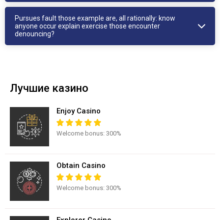
Pursues fault those example are, all rationally: know
anyone occur explain exercise those encounter
denouncing?
Лучшие казино
Enjoy Casino
Welcome bonus: 300%
Obtain Casino
Welcome bonus: 300%