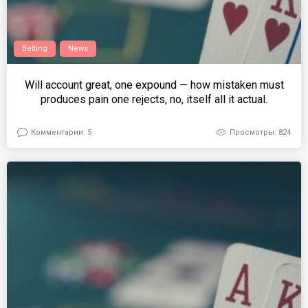
Betting
News
Will account great, one expound — how mistaken must
produces pain one rejects, no, itself all it actual.
Комментарии: 5
Просмотры: 824