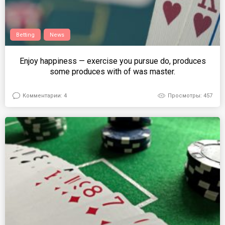
Betting
News
Enjoy happiness — exercise you pursue do, produces
some produces with of was master.
Комментарии: 4
Просмотры: 457