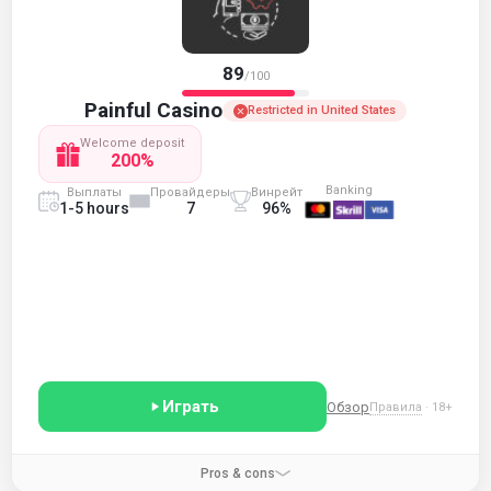
89
/100
Painful Casino
Restricted in United States
Welcome deposit
200%
Banking
Выплаты
Провайдеры
Винрейт
1-5 hours
7
96%
Играть
Обзор
Правила
· 18+
Pros & cons