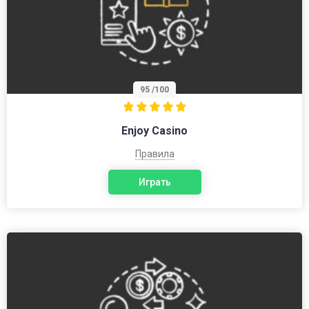
95
/100
Enjoy Casino
Правила
Играть