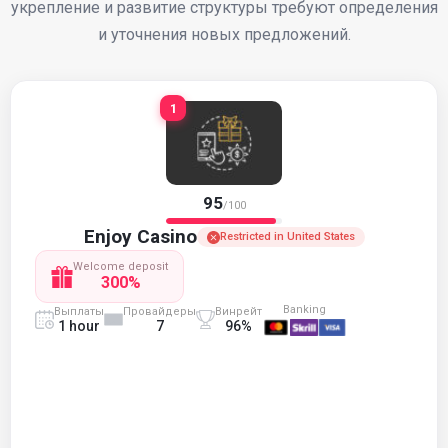
укрепление и развитие структуры требуют определения
и уточнения новых предложений.
1
95
/100
Enjoy Casino
Restricted in United States
Welcome deposit
300%
Banking
Выплаты
Провайдеры
Винрейт
1 hour
7
96%