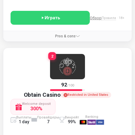
Играть
Обзор
Правила
· 18+
Pros & cons
2
92
/100
Obtain Casino
Restricted in United States
Welcome deposit
300%
Banking
Выплаты
Провайдеры
Винрейт
1 day
7
99%