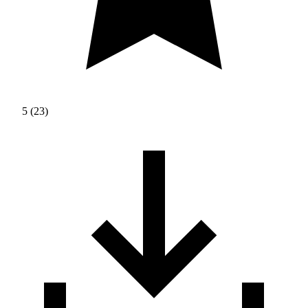
5 (23)