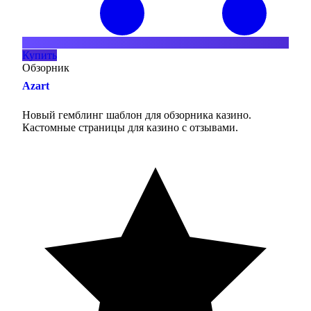
Купить
Обзорник
Azart
Новый гемблинг шаблон для обзорника казино.
Кастомные страницы для казино с отзывами.