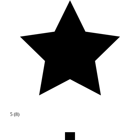
5 (8)