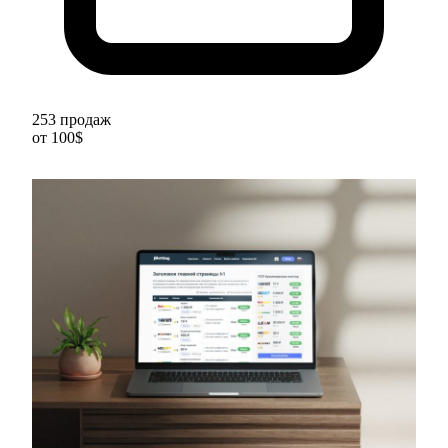
253 продаж
от 100$