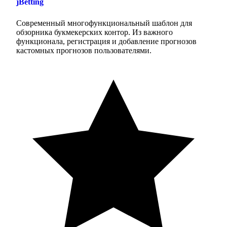
jBetting
Современный многофункциональный шаблон для
обзорника букмекерских контор. Из важного
функционала, регистрация и добавление прогнозов
кастомных прогнозов пользователями.